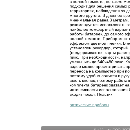
в полной темноте, но также мо
подходит для решения самых р
территориях, наблюдения за д
многого другого. В дневное вр
минимальная равна 3 метрам. 
рекомендуется использовать в
наиболее комфортный вариант
работы батареек, до самого э
полной темноте. Прибор может 
эффектом цветной пленки. В н
установлен рекордер, который 
(поддерживаются карты размер
пикс. При необходимости, нап
уменьшить до 640x480 пикс. Ка
видео можно просматривать пр
переноса на компьютер при по
поэтому удобно ложится в руку
шесть кнопок, поэтому работат
комплекта батареек хватает на
интенсивности использования 
входит чехол. Пластик
оптические приборы
© «Айнид» ООО, 2007-