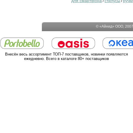
для смартфона
стилусы
ручк
/
/
© «Айнид» ООО, 2007-
Внесён весь ассортимент ТОП-7 поставщиков, новинки появляются
ежедневно. Всего в каталоге 80+ поставщиков