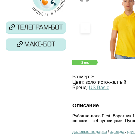
‹
2 шт.
Размер:
S
Цвет:
золотисто-желтый
Бренд:
US Basic
Описание
Рубашка-поло First. Воротник 
женская - с 4 пуговицами. Пуго
деловые подарки
одежда
фут
/
/