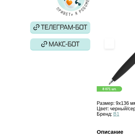
‹
8 071 шт.
Размер:
9х136 м
Цвет:
черный/се
Бренд:
B1
Описание