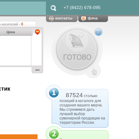
+7 (8422) 678-095
контакты
фича
0
 носителей -
Цена
стик
87524
столько
позиций в каталоге для
создания вашего мерча.
Мы стремимся дать
лучший выбор
сувенирной продукции на
территории России.