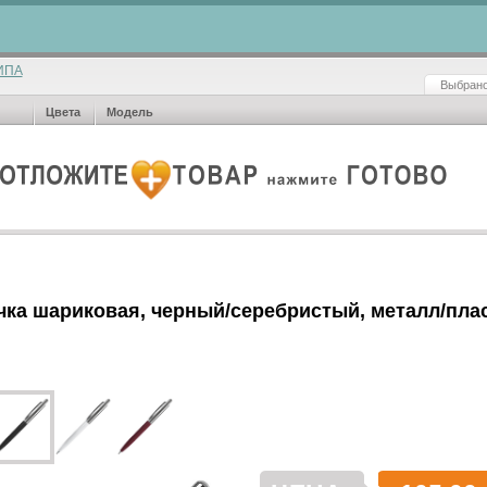
ИПА
Выбрано
Цвета
Модель
чка шариковая, черный/серебристый, металл/пла