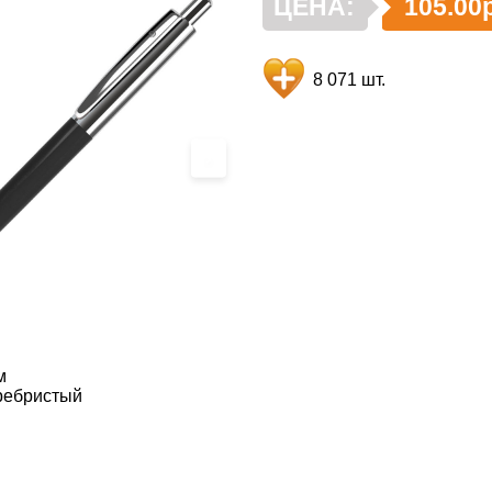
ЦЕНА:
105.00р
8 071 шт.
›
м
ребристый