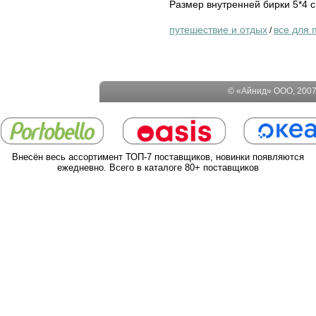
Размер внутренней бирки 5*4 с
путешествие и отдых
все для 
/
© «Айнид» ООО, 2007-
Внесён весь ассортимент ТОП-7 поставщиков, новинки появляются
ежедневно. Всего в каталоге 80+ поставщиков