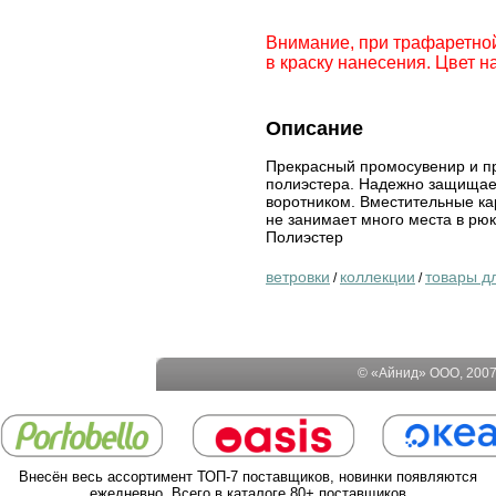
Внимание, при трафаретной
в краску нанесения. Цвет н
Описание
Прекрасный промосувенир и пр
полиэстера. Надежно защищае
воротником. Вместительные ка
не занимает много места в рюк
Полиэстер
ветровки
коллекции
товары д
/
/
© «Айнид» ООО, 2007-
Внесён весь ассортимент ТОП-7 поставщиков, новинки появляются
ежедневно. Всего в каталоге 80+ поставщиков