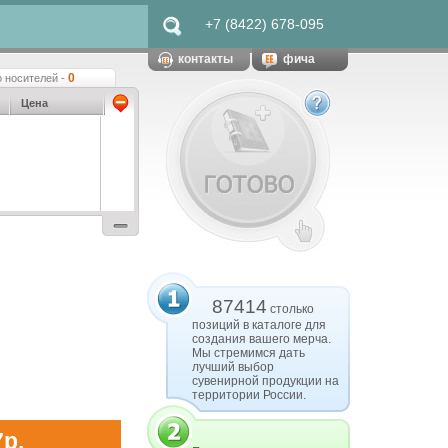
+7 (8422) 678-095
контакты
фича
0
 носителей -
Цена
87414
столько
позиций в каталоге для
создания вашего мерча.
Мы стремимся дать
лучший выбор
сувенирной продукции на
территории России.
7р.