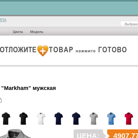
ИПА
Выбрано
Цвета
Модель
 "Markham" мужская
ЦЕНА:
4907.7