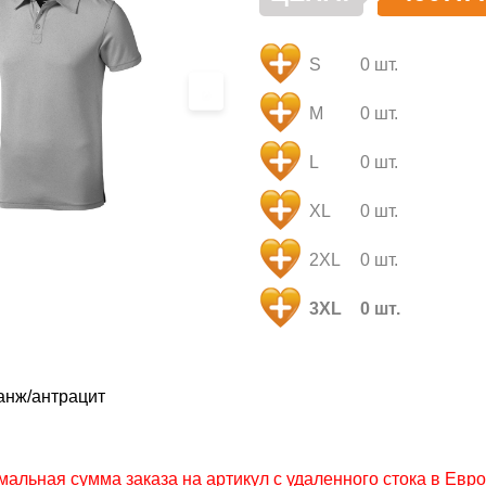
S
0 шт.
›
M
0 шт.
L
0 шт.
XL
0 шт.
2XL
0 шт.
3XL
0 шт.
анж/антрацит
льная сумма заказа на артикул с удаленного стока в Европ