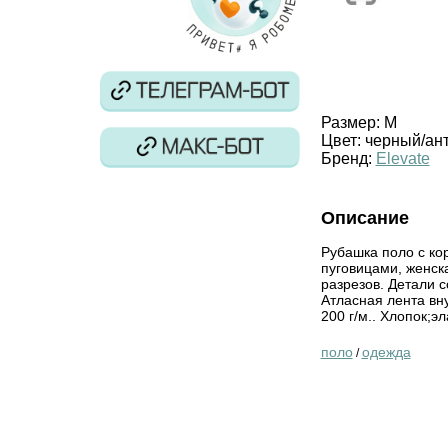
Размер:
M
Цвет:
черный/ан
Бренд:
Elevate
Описание
Рубашка поло с ко
пуговицами, женска
разрезов. Детали с
Атласная лента вну
200 г/м.. Хлопок;э
поло
одежда
/