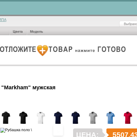
ИПА
Выбрано
Цвета
Модель
 "Markham" мужская
›
ЦЕНА:
5507.4