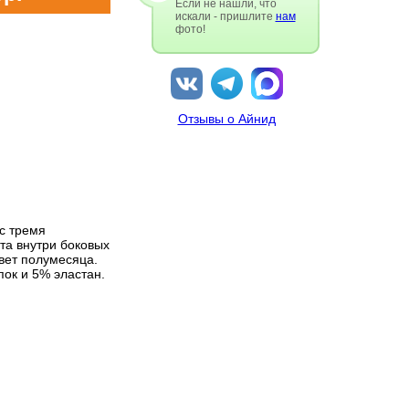
Если не нашли, что
искали - пришлите
нам
фото!
Отзывы о Айнид
с тремя
ета внутри боковых
цвет полумесяца.
пок и 5% эластан.