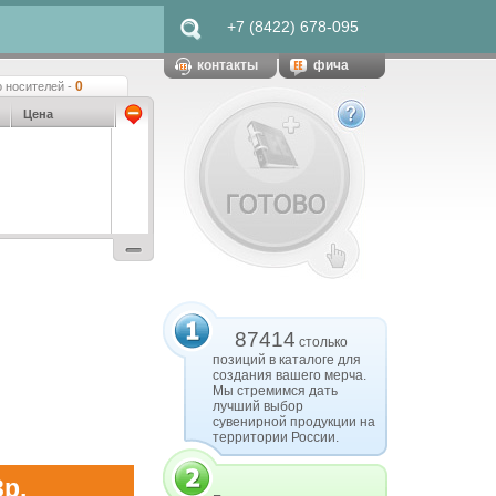
+7 (8422) 678-095
контакты
фича
0
 носителей -
Цена
87414
столько
позиций в каталоге для
создания вашего мерча.
Мы стремимся дать
лучший выбор
сувенирной продукции на
территории России.
3р.