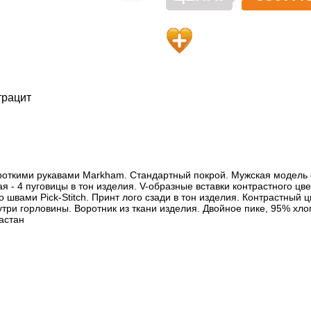
трацит
роткими рукавами Markham. Стандартный покрой. Мужская модель 
я - 4 пуговицы в тон изделия. V-образные вставки контрастного цв
о швами Pick-Stitch. Принт лого сзади в тон изделия. Контрастный 
три горловины. Воротник из ткани изделия. Двойное пике, 95% хло
ластан