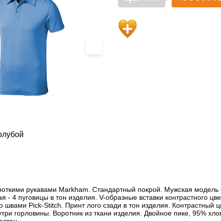
›
олубой
роткими рукавами Markham. Стандартный покрой. Мужская модель 
я - 4 пуговицы в тон изделия. V-образные вставки контрастного цв
о швами Pick-Stitch. Принт лого сзади в тон изделия. Контрастный 
три горловины. Воротник из ткани изделия. Двойное пике, 95% хло
ластан