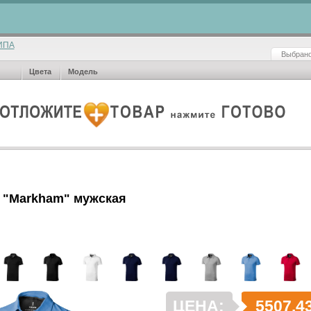
ИПА
Выбрано
Цвета
Модель
 "Markham" мужская
ЦЕНА:
5507.4