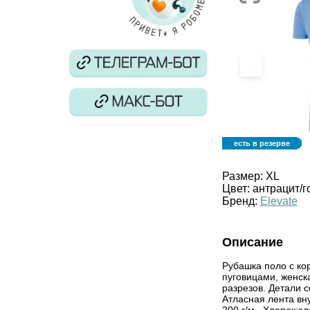
‹
есть в резерве
Размер:
XL
Цвет:
антрацит/г
Бренд:
Elevate
Описание
Рубашка поло с ко
пуговицами, женска
разрезов. Детали с
Атласная лента вну
200 г/м.. Хлопок;э