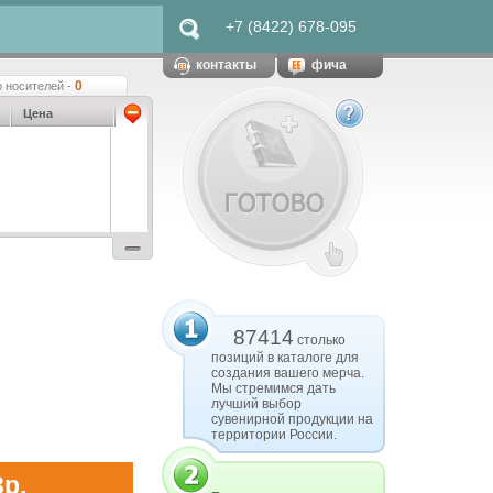
+7 (8422) 678-095
контакты
фича
0
 носителей -
Цена
87414
столько
позиций в каталоге для
создания вашего мерча.
Мы стремимся дать
лучший выбор
сувенирной продукции на
территории России.
3р.