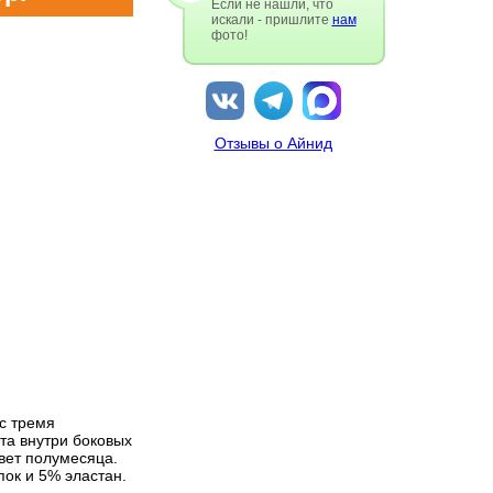
Если не нашли, что
искали - пришлите
нам
фото!
Отзывы о Айнид
с тремя
ета внутри боковых
цвет полумесяца.
пок и 5% эластан.