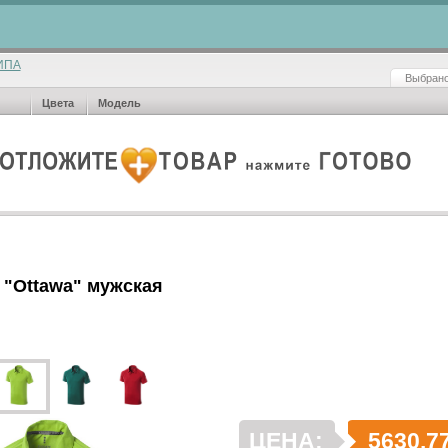
ИПА
Выбрано
Цвета
Модель
 "Ottawa" мужская
ЦЕНА:
5630.7