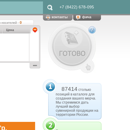
+7 (8422) 678-095
контакты
фича
0
 носителей -
Цена
87414
столько
позиций в каталоге для
создания вашего мерча.
Мы стремимся дать
лучший выбор
сувенирной продукции на
территории России.
7р.