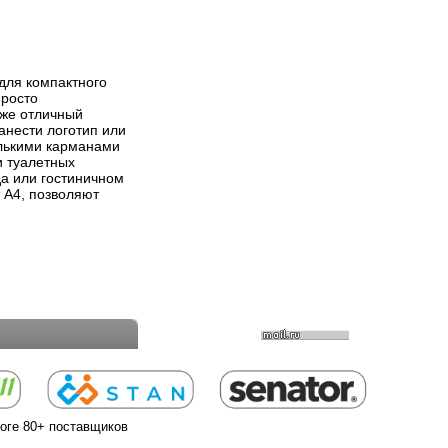
для компактного
просто
кже отличный
анести логотип или
лькими карманами
и туалетных
да или гостиничном
 А4, позволяют
логе 80+ поставщиков