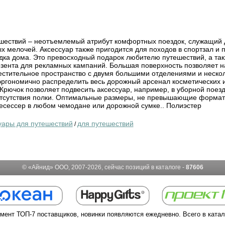
шествий – неотъемлемый атрибут комфортных поездок, служащий 
х мелочей. Аксессуар также пригодится для походов в спортзал и 
ка дома. Это превосходный подарок любителю путешествий, а та
зента для рекламных кампаний. Большая поверхность позволяет н
стительное пространство с двумя большими отделениями и неско
эргономично распределить весь дорожный арсенал косметических 
Крючок позволяет подвесить аксессуар, например, в уборной поез
отсутствия полки. Оптимальные размеры, не превышающие формат
несессер в любом чемодане или дорожной сумке.. Полиэстер
уары для путешествий
для путешествий
/
© «Айнид» ООО, 2007-2026, сейчас позиций в каталоге -
87606
мент ТОП-7 поставщиков, новинки появляются ежедневно. Всего в ката