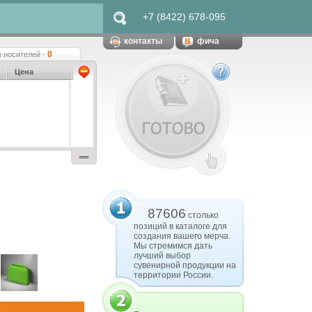
+7 (8422) 678-095
контакты
фича
0
 носителей -
Цена
87606
столько
позиций в каталоге для
создания вашего мерча.
Мы стремимся дать
лучший выбор
сувенирной продукции на
территории России.