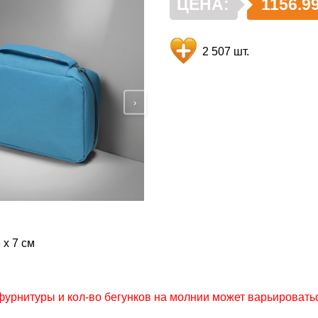
ЦЕНА:
1156.99
2 507 шт.
›
 x 7 см
фурнитуры и кол-во бегунков на молнии может варьировать