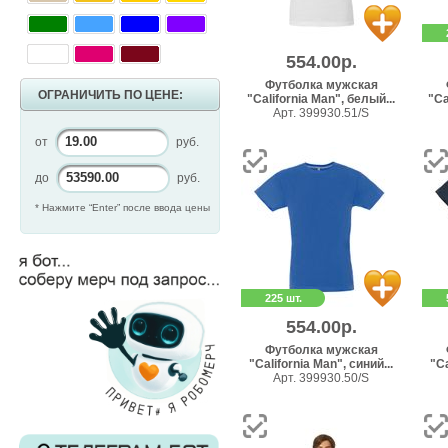
554.00р.
Футболка мужская
ОГРАНИЧИТЬ ПО ЦЕНЕ:
"California Man", белый...
"Ca
Арт. 399930.51/S
от
руб.
до
руб.
* Нажмите “Enter” после ввода цены
225 шт.
554.00р.
Футболка мужская
"California Man", синий...
"Ca
Арт. 399930.50/S