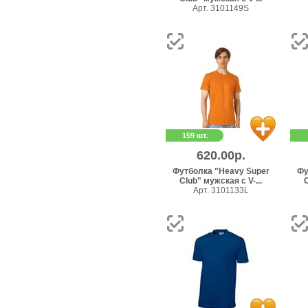
Арт. 3101149S
159 шт.
620.00р.
Футболка "Heavy Super
Фу
Club" мужская с V-...
C
Арт. 3101133L