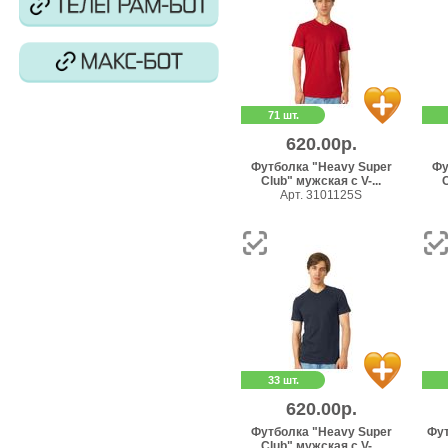
71 шт.
620.00р.
Футболка "Heavy Super
Фу
Club" мужская с V-...
C
Арт. 3101125S
33 шт.
620.00р.
Футболка "Heavy Super
Фут
Club" мужская с V-...