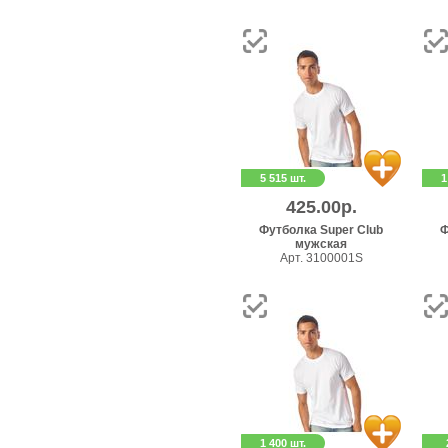
5 515 шт.
1
425.00р.
Футболка Super Club
Ф
мужская
Арт. 3100001S
1 400 шт.