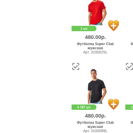
1 шт.
480.00р.
Футболка Super Club
Ф
мужская
Арт. 3100025L
4 787 шт.
1
480.00р.
Футболка Super Club
Ф
мужская
Арт. 3100099L