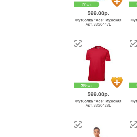
77 шт.
599.00р.
Футболка "Ace" мужская
Фут
Арт. 33S0447L
385 шт.
599.00р.
Футболка "Ace" мужская
Фут
Арт. 33S0428L