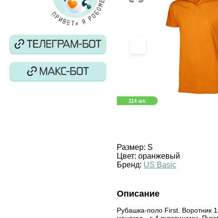
‹
114 шт.
Размер:
S
Цвет:
оранжевый
Бренд:
US Basic
Описание
Рубашка-поло First. Воротник 
женская - с 4 пуговицами. Пуго