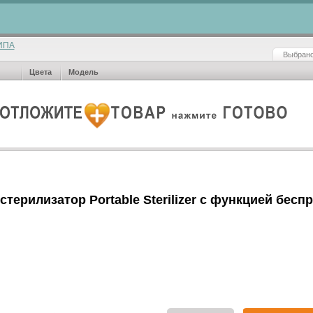
ИПА
Выбрано
Цвета
Модель
терилизатор Portable Sterilizer с функцией бесп