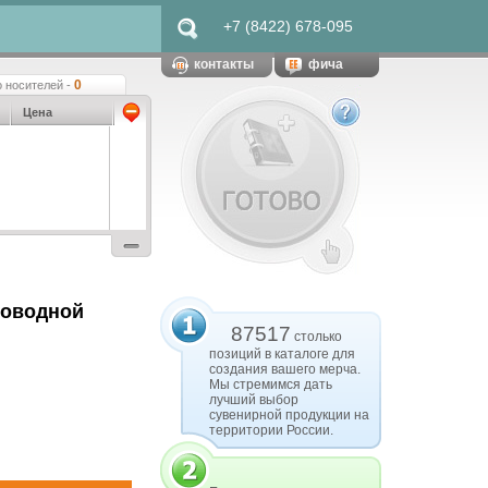
+7 (8422) 678-095
контакты
фича
0
 носителей -
Цена
роводной
87517
столько
позиций в каталоге для
создания вашего мерча.
Мы стремимся дать
лучший выбор
сувенирной продукции на
территории России.