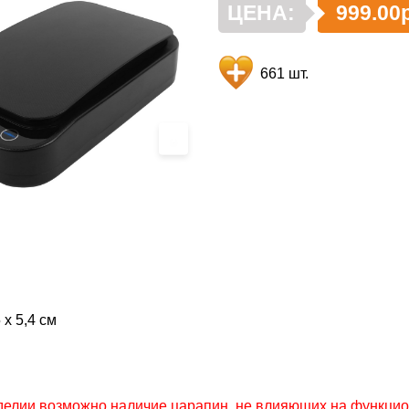
ЦЕНА:
999.00р
661 шт.
›
 х 5,4 см
делии возможно наличие царапин, не влияющих на функцио